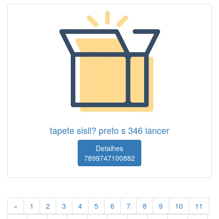
tapete sisll? preto s 346 lancer
Detalhes
7899747100882
«
1
2
3
4
5
6
7
8
9
10
11