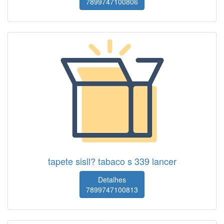
7899747100806
tapete sisll? tabaco s 339 lancer
Detalhes
7899747100813