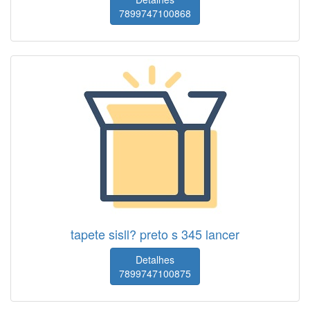
7899747100868
tapete sisll? preto s 345 lancer
Detalhes
7899747100875