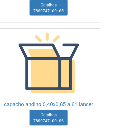
Detalhes
7899747100165
capacho andino 0,40x0,65 a 61 lancer
Detalhes
7899747100196