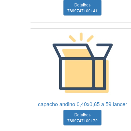
Detalhes
7899747100141
capacho andino 0,40x0,65 a 59 lancer
Detalhes
7899747100172