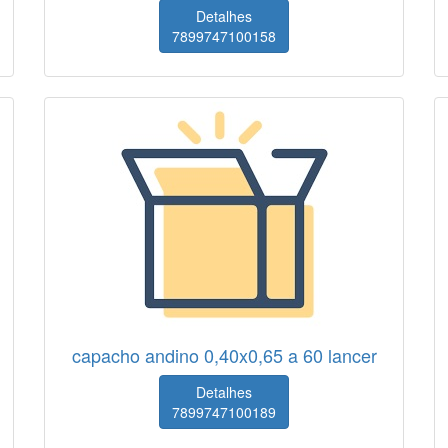
Detalhes
7899747100158
capacho andino 0,40x0,65 a 60 lancer
Detalhes
7899747100189