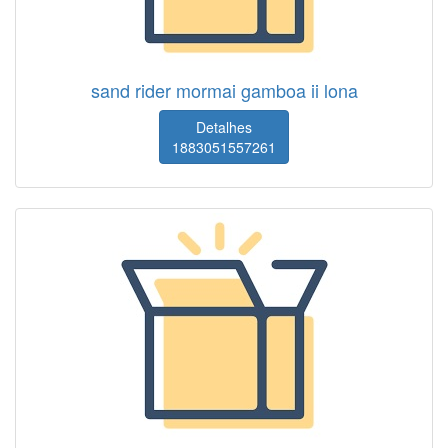
sand rider mormai gamboa ii lona
Detalhes
1883051557261