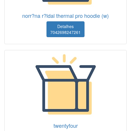
norr?na r?ldal thermal pro hoodie (w)
Detalhes
7042698247261
twentyfour