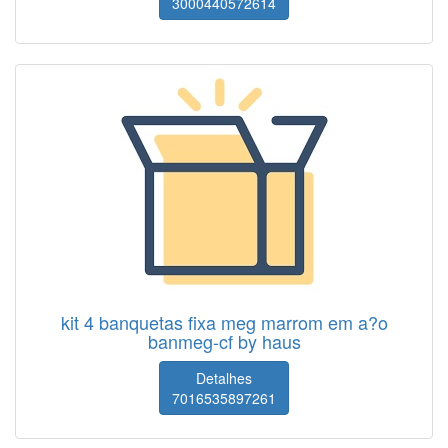
3000440572614
kit 4 banquetas fixa meg marrom em a?o
banmeg-cf by haus
Detalhes
7016535897261