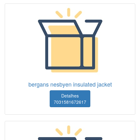
bergans nesbyen insulated jacket
Detalhes
7031581672617