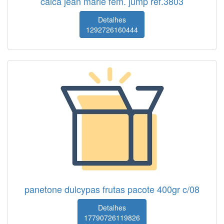
calca jean marie fem. jump ref.3803
Detalhes
1292726160444
panetone dulcypas frutas pacote 400gr c/08
Detalhes
17790726119826