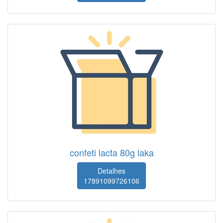
confeti lacta 80g laka
Detalhes
17891099726106