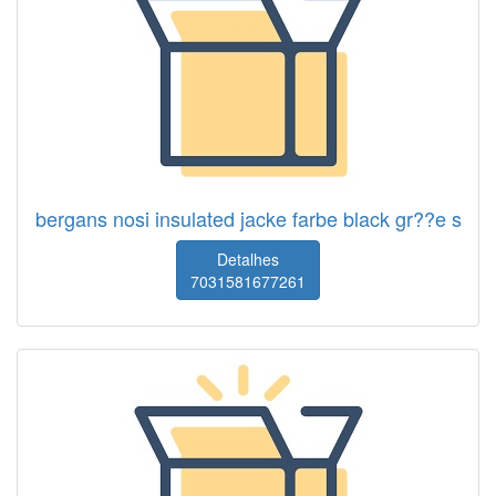
bergans nosi insulated jacke farbe black gr??e s
Detalhes
7031581677261