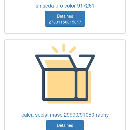
sh seda pro color 917261
Detalhes
27891150015047
calca social masc 29990/91050 raphy
Detalhes