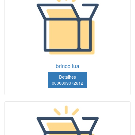
brinco lua
Detalhes
0000099072612