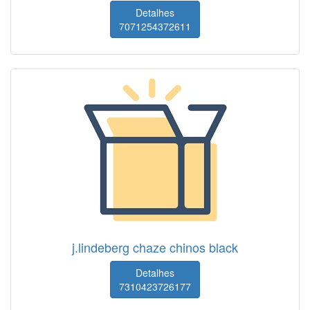
Detalhes
7071254372611
j.lindeberg chaze chinos black
Detalhes
7310423726177