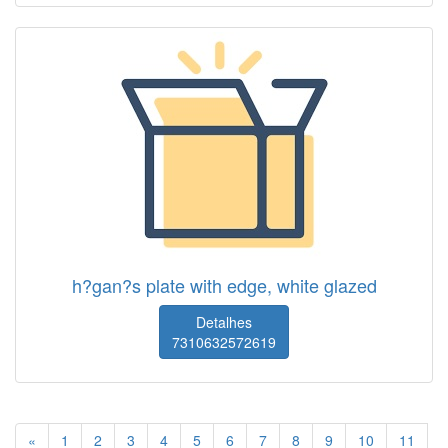
h?gan?s plate with edge, white glazed
Detalhes
7310632572619
«
1
2
3
4
5
6
7
8
9
10
11