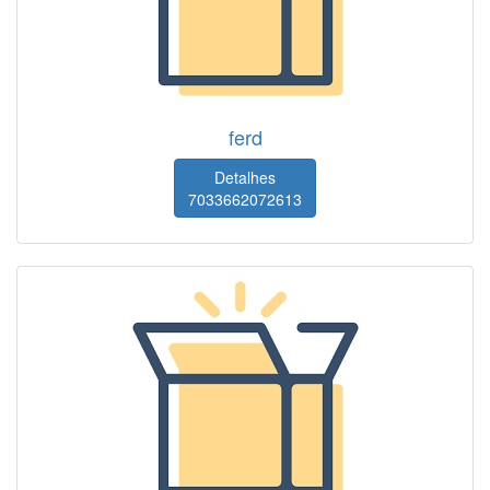
ferd
Detalhes
7033662072613