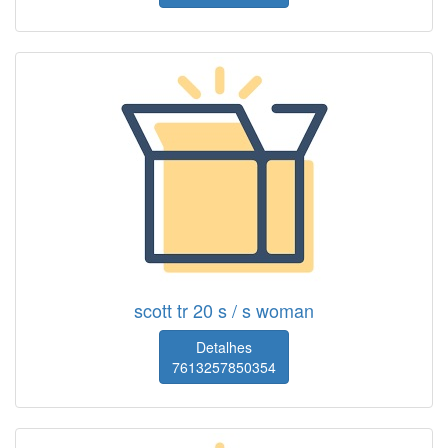
scott tr 20 s / s woman
Detalhes
7613257850354