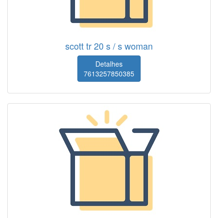
scott tr 20 s / s woman
Detalhes
7613257850385