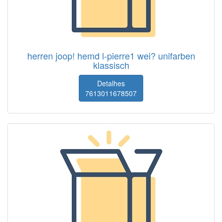
herren joop! hemd l-pierre1 wei? unifarben
klassisch
Detalhes
7613011678507