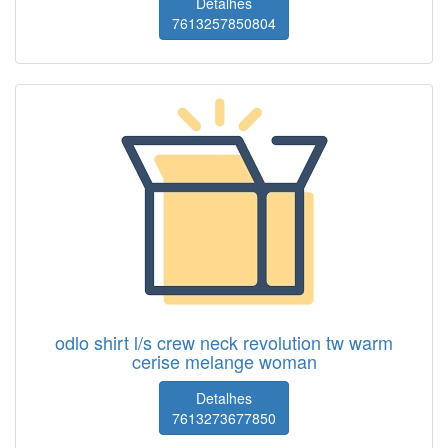
Detalhes
7613257850804
odlo shirt l/s crew neck revolution tw warm
cerise melange woman
Detalhes
7613273677850