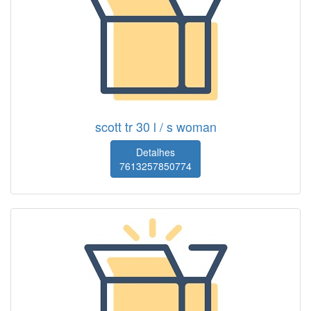
scott tr 30 l / s woman
Detalhes
7613257850774