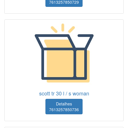
7613257850729
scott tr 30 l / s woman
Detalhes
7613257850736