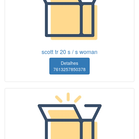
scott tr 20 s / s woman
Detalhes
7613257850378