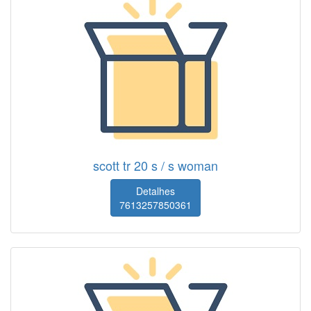
scott tr 20 s / s woman
Detalhes
7613257850361