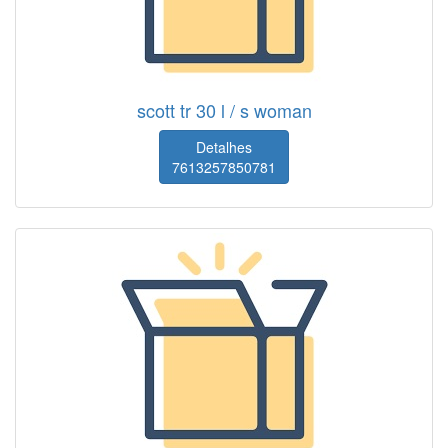
scott tr 30 l / s woman
Detalhes
7613257850781