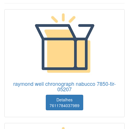
raymond weil chronograph nabucco 7850-tir-
05207
Detalhes
7611784037989