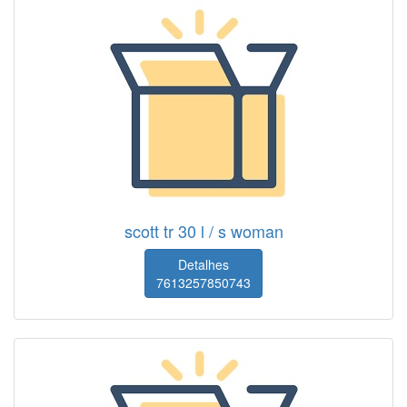
scott tr 30 l / s woman
Detalhes
7613257850743